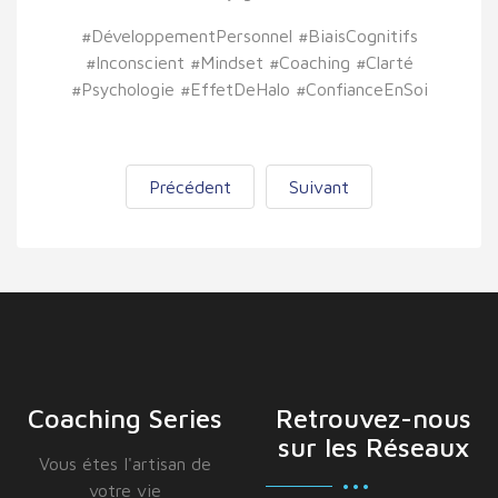
#DéveloppementPersonnel #BiaisCognitifs
#Inconscient #Mindset #Coaching #Clarté
#Psychologie #EffetDeHalo #ConfianceEnSoi
Précédent
Suivant
Coaching Series
Retrouvez-nous
sur les Réseaux
Vous étes I'artisan de
votre vie