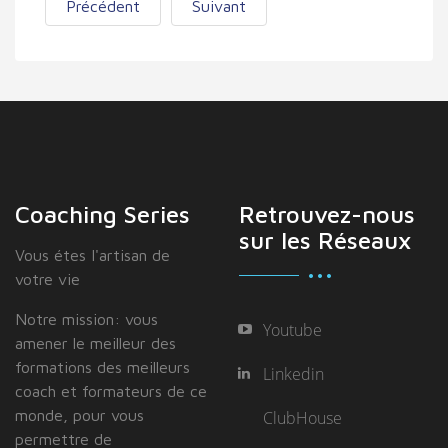
Précédent
Suivant
Coaching Series
Retrouvez-nous
sur les Réseaux
Vous étes I'artisan de
votre vie
Notre mission: vous
Youtube
amener le meilleur des
formations des meilleurs
Linkedin
coach et formateurs de ce
monde, pour vous
ClubHouse
permettre de