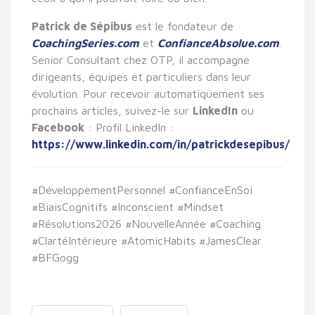
Patrick de Sépibus
est le fondateur de
CoachingSeries.com
et
ConfianceAbsolue.com
.
Senior Consultant chez OTP, il accompagne
dirigeants, équipes et particuliers dans leur
évolution. Pour recevoir automatiquement ses
prochains articles, suivez-le sur
LinkedIn
ou
Facebook
: Profil LinkedIn :
https://www.linkedin.com/in/patrickdesepibus/
#DéveloppementPersonnel #ConfianceEnSoi
#BiaisCognitifs #Inconscient #Mindset
#Résolutions2026 #NouvelleAnnée #Coaching
#ClartéIntérieure #AtomicHabits #JamesClear
#BFGogg