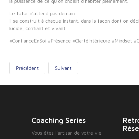
la puissance de ce qu’on choisit d’habiter pleinement.
Le futur n’attend pas demain.
Il se construit à chaque instant, dans la façon dont on déc
lucide, confiant et vivant.
#ConfianceEnSoi #Présence #ClartéIntérieure #Mindset #
Précédent
Suivant
Coaching Series
Retr
Rése
Vous étes I'artisan de votre vie