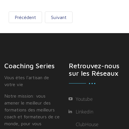
Précédent
Suivant
Coaching Series
Retrouvez-nous
sur les Réseaux
Vous étes I'artisan de
votre vie
Notre mission: vous
Youtube
amener le meilleur des
formations des meilleurs
Linkedin
coach et formateurs de ce
monde, pour vous
ClubHouse