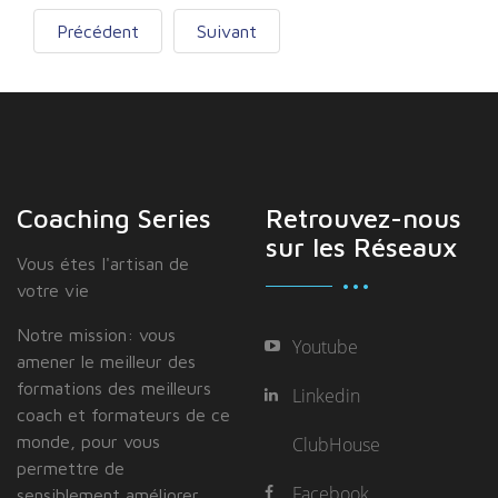
Précédent
Suivant
Coaching Series
Retrouvez-nous
sur les Réseaux
Vous étes I'artisan de
votre vie
Notre mission: vous
Youtube
amener le meilleur des
formations des meilleurs
Linkedin
coach et formateurs de ce
monde, pour vous
ClubHouse
permettre de
Facebook
sensiblement améliorer