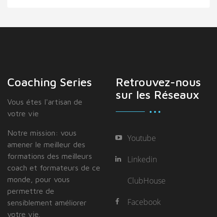
Coaching Series
Retrouvez-nous
sur les Réseaux
Vous étes I'artisan de
votre vie
Notre mission: vous
Youtube
amener le meilleur des
formations des meilleurs
Linkedin
coach et formateurs de ce
monde, pour vous
ClubHouse
permettre de
Facebook
sensiblement améliorer
votre vie.