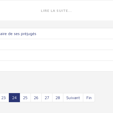
LIRE LA SUITE...
ire de ses préjugés
23
24
25
26
27
28
Suivant
Fin