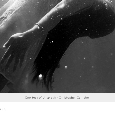
Courtesy of Unsplash - Christopher Campbell
9843