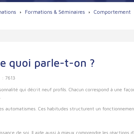
mations
Formations & Séminaires
Comportement
 quoi parle-t-on ?
 : 7613
nalité qui décrit neuf profils. Chacun correspond à une façon 
.
es automatismes. Ces habitudes structurent un fonctionnement
ssance de soi. Il aide aussi à mieux comprendre les réactions 