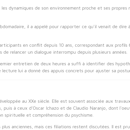
er les dynamiques de son environnement proche et ses propre
ebdomadaire, il a appelé pour rapporter ce qu'il venait de dire
rticipants en conflit depuis 10 ans, correspondant aux profils
is de relancer un dialogue interrompu depuis plusieurs années.
remier entretien de deux heures a suffi à identifier des hypothè
e lecture lui a donné des appuis concrets pour ajuster sa posture
veloppée au XXe siècle. Elle est souvent associée aux travaux
s, puis à ceux d'Oscar Ichazo et de Claudio Naranjo, dont l'o
n spirituelle et compréhension du psychisme.
s plus anciennes, mais ces filiations restent discutées. Il est