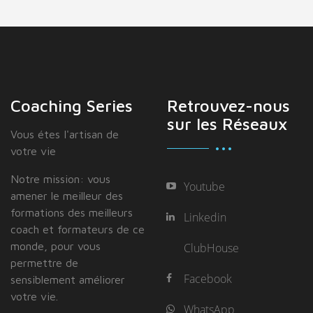
Coaching Series
Retrouvez-nous
sur les Réseaux
Vous étes I'artisan de
votre vie
Notre mission: vous
Youtube
amener le meilleur des
formations des meilleurs
Linkedin
coach et formateurs de ce
monde, pour vous
ClubHouse
permettre de
Facebook
sensiblement améliorer
votre vie.
WhatsApp